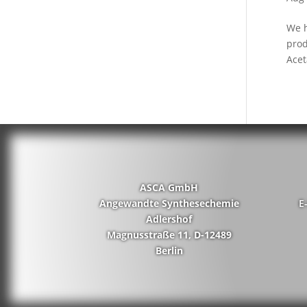
We h
prod
Ace
ASCA GmbH
Angewandte Synthesechemie
E
Adlershof
Magnusstraße 11, D-12489
Berlin