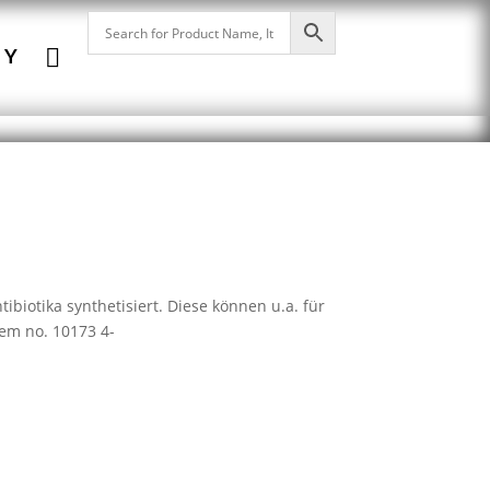

NY
biotika synthetisiert. Diese können u.a. für
em no. 10173 4-