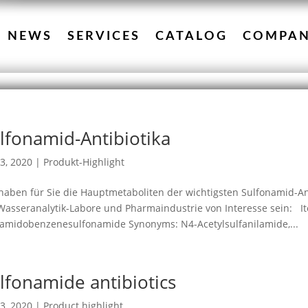
NEWS
SERVICES
CATALOG
COMPA
lfonamid-Antibiotika
3, 2020
|
Produkt-Highlight
haben für Sie die Hauptmetaboliten der wichtigsten Sulfonamid-Anti
Wasseranalytik-Labore und Pharmaindustrie von Interesse sein: It
amidobenzenesulfonamide Synonyms: N4-Acetylsulfanilamide,...
lfonamide antibiotics
3, 2020
|
Product highlight