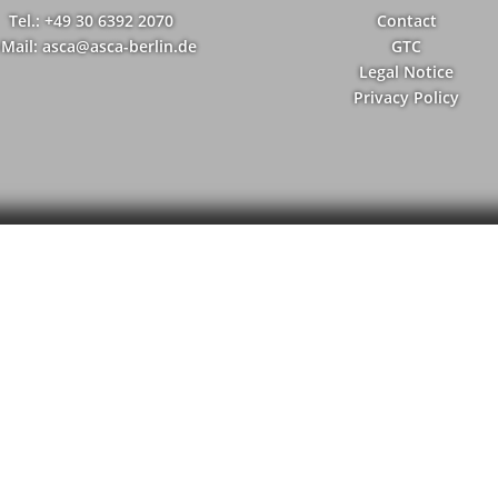
Tel.: +49 30 6392 2070
Contact
-Mail: asca@asca-berlin.de
GTC
Legal Notice
Privacy Policy