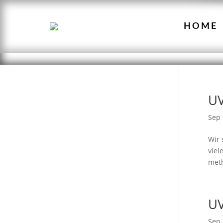
HOME
UV
Sep 
Wir 
viel
meth
UV
Sep 