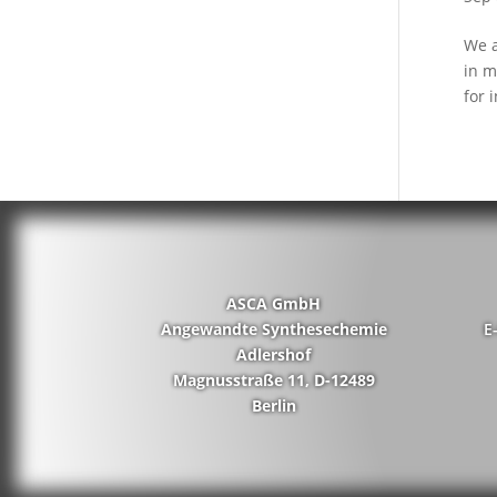
We a
in m
for 
ASCA GmbH
Angewandte Synthesechemie
E
Adlershof
Magnusstraße 11, D-12489
Berlin