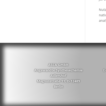
Nutz
nati
anal
ASCA GmbH
Angewandte Synthesechemie
E
Adlershof
Magnusstraße 11, D-12489
Berlin