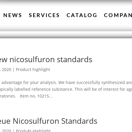
NEWS
SERVICES
CATALOG
COMPA
w nicosulfuron standards
3, 2020
|
Product highlight
 advantage for your analysis. We have successfully synthesized an
opically labelled reference substance. This will be of interest for
ratories. Item no. 10215...
ue Nicosulfuron Standards
3, 2020
|
Produkt-Highlight