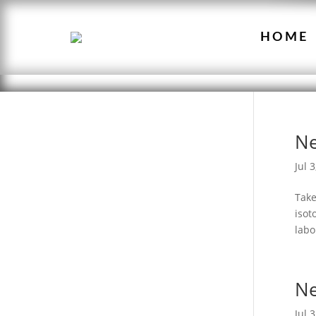
HOME
Ne
Jul 
Take
isot
labo
Ne
Jul 