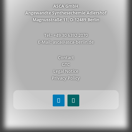
ASCA GmbH
Angewandte Synthesechemie Adlershof
Magnusstraße 11, D-12489 Berlin
Tel.: +49 30 6392 2070
E-Mail: asca@asca-berlin.de
Contact
GTC
Legal Notice
Privacy Policy