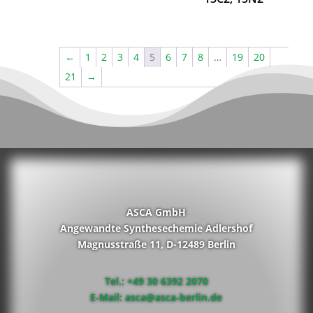
←
1
2
3
4
5
6
7
8
…
19
20
21
→
ASCA GmbH
Angewandte Synthesechemie Adlershof
Magnusstraße 11, D-12489 Berlin
Tel.: +49 30 6392 2070
E-Mail: asca@asca-berlin.de